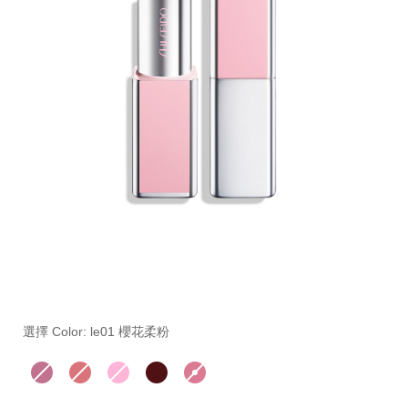
細
https://www.global-
項
節
shiseido.com.tw/%E5%BD%A9%E5%A6%9D%2F%E5%
目
變
%E8%B3%87%E7%94%9F%E5%A0%82%E8%B6%85%E
編
選擇 Color: le01 櫻花柔粉
動
%E7%B2%89%E8%89%B2%E8%A8%82%E8%A3%BD%E
號。
1012356110.html
1012356110SHI