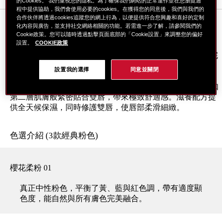
的Cookies。 我們重視您的隱私。為了確保我們網站的正常運作並在您瀏覽過
程中提供協助，我們會使用必要的cookies。在獲得您的同意後，我們與我們的
合作伙伴將透過cookies追蹤您的網上行為，以便提供符合您興趣和喜好的定制
總覽
化內容與廣告，並支持社交網絡相關的功能。若需進一步了解，請參閱我們的
Cookie政策。您可以隨時透過點擊頁面底部的「Cookie設置」來調整您的偏好
設置。
COOKIE政策
限量推出的超進化絲絨緞光唇膏 粉色訂製系列，集結五款完
美調和的粉色——鮮明動人、優雅細緻，能自然融入各種膚
設置我的選擇
同意並關閉
色。
結合 SHISEIDO 創新科技，打造輕盈無負擔的貼合色膜，如
第二層肌膚般緊密貼合雙唇，帶來極致舒適感。滋養配方提
供全天候保濕，同時修護雙唇，使唇部柔滑細緻。
色選介紹 (3款經典粉色)
櫻花柔粉 01
真正中性粉色，平衡了黃、藍與紅色調，帶有適度顯
色度，能自然與所有膚色完美融合。