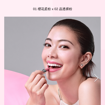
01 櫻花柔粉 x 02 晶透裸粉
03 蜜桃嫩粉
05 夜幕星粉