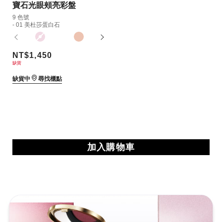
寶石光眼頰亮彩盤
9 色號
- 01 美杜莎蛋白石
NT$1,450
缺貨
缺貨中
尋找櫃點
加入購物車