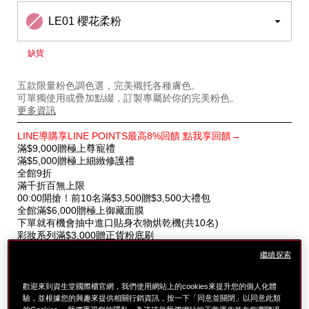
LE01 櫻花柔粉
缺貨
五款限量粉色調色選，完美襯托各種膚色。
可單獨使用或疊加點綴，訂製專屬於你的完美粉色。
更多資訊
特
LINE導購享LINE POINTS最高8%回饋 點我享回饋→
別
滿$9,000贈極上尊寵禮
優
滿$5,000贈極上細緻修護禮
惠
全館9折
滿千折百無上限
00:00開搶！前10名滿$3,500贈$3,500大禮包
全館滿$6,000贈極上御藏面膜
下單就有機會抽中進口貼身衣物烘乾機(共10名)
彩妝系列滿$3,000贈正貨粉底刷
繼續探索
歡迎來到資生堂國際櫃官網，我們使用網站上的cookies來提升您的個人化體
驗，並根據您的興趣來提供相關行銷資訊，按一下「同意並關閉」以同意此類