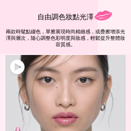
自由調色
妝點光澤
兩款時髦點綴色，單擦展現時尚精緻感，或疊擦增添光
澤與層次，隨心調整色彩明度與妝感，輕鬆提升整體妝
容質感。