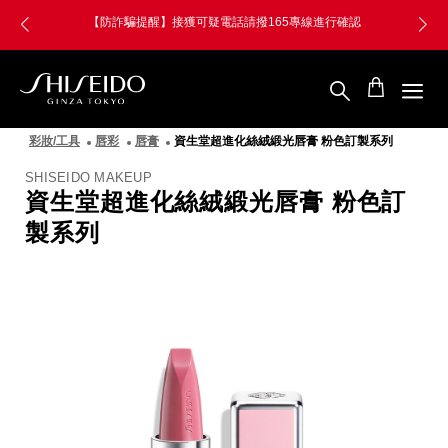
跳
Skip
【防詐騙提醒】接獲可疑電話請撥165專線進行確認
至
to
主
main
要
content
內
容
SHISEIDO
資
彩妝/工具
唇彩
唇膏
資生堂超進化絲絨緞光唇膏 粉色訂製系列
生
堂
SHISEIDO MAKEUP
國
資生堂超進化絲絨緞光唇膏 粉色訂
際
櫃
製系列
圖
像