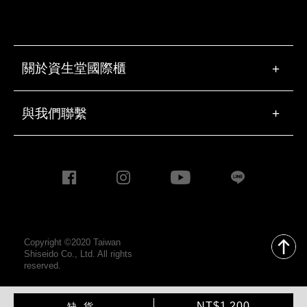
關於資生堂國際櫃
+
與我們聯繫
+
Copyright ©2020 Taiwan
Shiseido Co., Ltd. All rights
reserved.
加
產
NT$1,200
缺貨